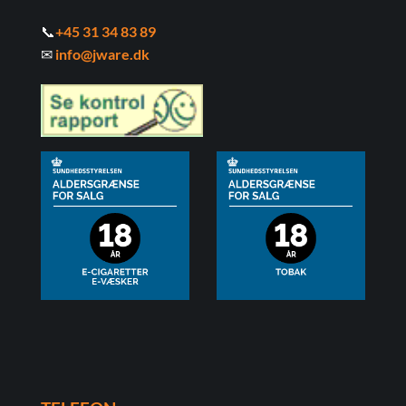
📞
+45 31 34 83 89
✉
info@jware.dk