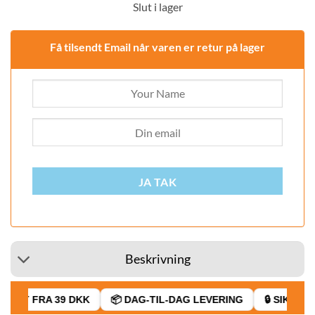
Slut i lager
Få tilsendt Email når varen er retur på lager
JA TAK
Beskrivning
RAGT FRA 39 DKK
📦 DAG-TIL-DAG LEVERING
🔒 SIKKER 