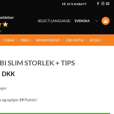
FÅ 10 % RABATT
SELECT LANGUAGE:
SVENSKA
TOBAK
PIBES
AROMATERAPI
CBD BUTIK
KIOSK
SLIM STORLEK + TIPS
5
DKK
lager
u og optjen
19
Points!