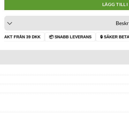
LÄGG TILL 
Beskr
RAKT FRÅN 39 DKK
📦 SNABB LEVERANS
🔒 SÄKER BETAL