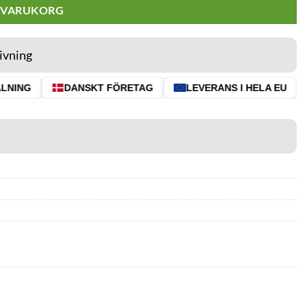
I VARUKORG
ivning
NING
DANSKT FÖRETAG
LEVERANS I HELA EU
⭐