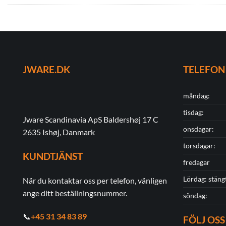
JWARE.DK
TELEFON
måndag:
tisdag:
Jware Scandinavia ApS Baldershøj 17 C
onsdagar:
2635 Ishøj, Danmark
torsdagar:
KUNDTJÄNST
fredagar
Lördag: stäng
När du kontaktar oss per telefon, vänligen
ange ditt beställningsnummer.
söndag:
📞
+45 31 34 83 89
FÖLJ OSS