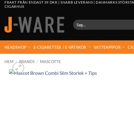
FRAKT FRÅN ENDAST 39 DKK | SNABB LEVERANS | DANMARKS STÖRSTA
CIGARHUS
Søg
efter:
HEADSHOP
E-CIGARETTER / E-VÄTSKOR
VATTENPIPOR
CI
HEM
/
BRANDS
/
MASCOTTE