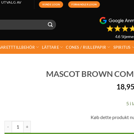
 UTVALG AV
KUNDE LOGIN
FORHANDLER LOGIN
GARETTTILLBEHÖR
LÄTTARE
CONES / RULLEPAPIR
SPIRITUS
MASCOT BROWN COMBI 
18,9
5 i 
Køb dette produkt n
Mascot Brown Combi Slim Storlek + Tips mängd