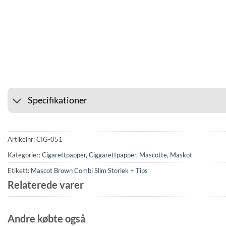
⭐ 4.6 PÅ GOOGLE
🚚 F
Specifikationer
Artikelnr:
CIG-051
Kategorier:
Cigarettpapper
,
Ciggarettpapper
,
Mascotte
,
Maskot
Etikett:
Mascot Brown Combi Slim Storlek + Tips
Relaterede varer
Andre købte også