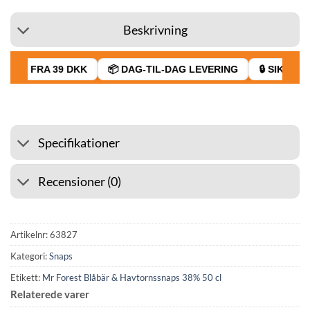
Beskrivning
RAGT FRA 39 DKK
📦 DAG-TIL-DAG LEVERING
🔒 SIKKER B
Specifikationer
Recensioner (0)
Artikelnr:
63827
Kategori:
Snaps
Etikett:
Mr Forest Blåbär & Havtornssnaps 38% 50 cl
Relaterede varer