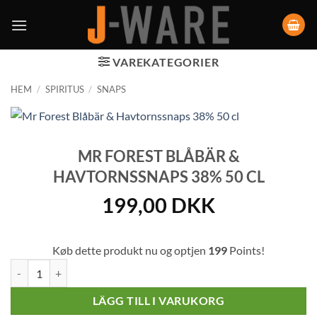
VAREKATEGORIER
HEM
/
SPIRITUS
/
SNAPS
MR FOREST BLÅBÄR &
HAVTORNSSNAPS 38% 50 CL
199,00
DKK
Køb dette produkt nu og optjen
199
Points!
Mr Forest Blåbär & Havtornssnaps 38% 50 cl mängd
LÄGG TILL I VARUKORG