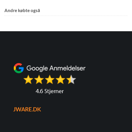
Andre købte også
JWARE.DK