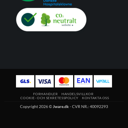
FORHANDLER
HANDELSVILLKOR
COOKIE- OCH SEKRETESSPOLICY
KONTAKTA OSS
Copyright 2026 ©
Jware.dk
- CVR NR.: 40092293