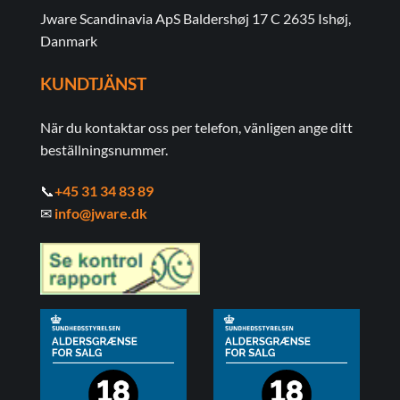
Jware Scandinavia ApS Baldershøj 17 C 2635 Ishøj,
Danmark
KUNDTJÄNST
När du kontaktar oss per telefon, vänligen ange ditt
beställningsnummer.
📞
+45 31 34 83 89
✉
info@jware.dk