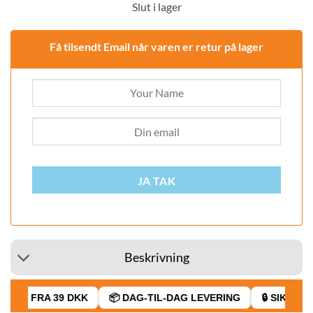
Slut i lager
Få tilsendt Email når varen er retur på lager
JA TAK
Beskrivning
RAGT FRA 39 DKK
📦 DAG-TIL-DAG LEVERING
🔒 SIKKER B