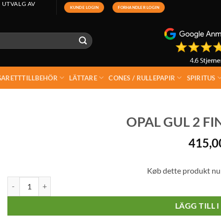
 UTVALG AV
KUNDE LOGIN
FORHANDLER LOGIN
GARETTTILLBEHÖR
LÄTTARE
CONES / RULLEPAPIR
SPIRITUS
OPAL GUL 2 FI
415,
Køb dette produkt nu
Opal Gul 2 Finslipad 152 Gr mängd
LÄGG TILL 