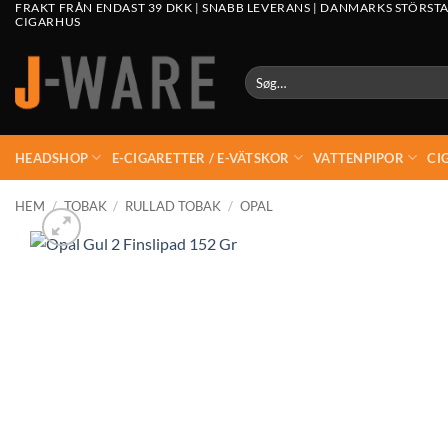
FRAKT FRÅN ENDAST 39 DKK | SNABB LEVERANS | DANMARKS STÖRSTA
CIGARHUS
Søg
efter:
HEADSHOP
E-CIGARETTER / E-VÄTSKOR
VATTENPIPOR
CI
HEM
/
TOBAK
/
RULLAD TOBAK
/
OPAL