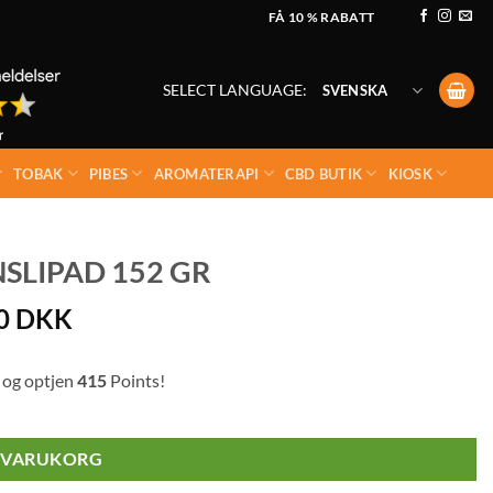
FÅ 10 % RABATT
SELECT LANGUAGE:
SVENSKA
TOBAK
PIBES
AROMATERAPI
CBD BUTIK
KIOSK
NSLIPAD 152 GR
00
DKK
 og optjen
415
Points!
I VARUKORG