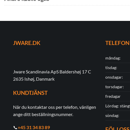
JWARE.DK
TELEFON
måndag:
tisdag:
Jware Scandinavia ApS Baldershøj 17 C
onsdagar:
2635 Ishøj, Danmark
torsdagar:
KUNDTJÄNST
fredagar
Lördag: stäng
När du kontaktar oss per telefon, vänligen
ange ditt beställningsnummer.
söndag:
📞
+45 31 34 83 89
FÖLJ OSS