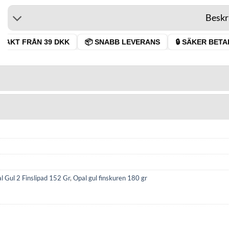
Beskr
RAKT FRÅN 39 DKK
📦 SNABB LEVERANS
🔒 SÄKER BETAL
l Gul 2 Finslipad 152 Gr
,
Opal gul finskuren 180 gr