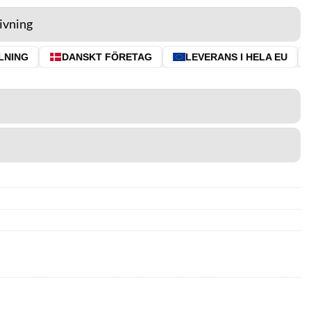
ivning
NING
DANSKT FÖRETAG
LEVERANS I HELA EU
⭐