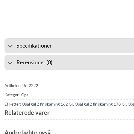
⭐ 4.6 PÅ GOOGLE
🚚 F
Specifikationer
Recensioner (0)
Artikelnr:
4522222
Kategori:
Opal
Etiketter:
Opal gul 2 fin skärning 162 Gr
,
Opal gul 2 fin skärning 178 Gr
,
Opa
Relaterede varer
Andre købte også