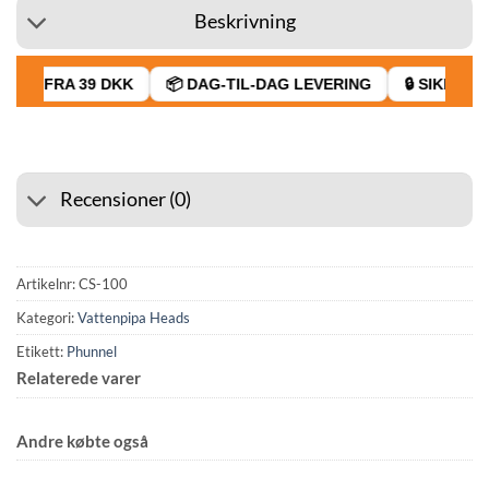
Beskrivning
AGT FRA 39 DKK
📦 DAG-TIL-DAG LEVERING
🔒 SIKKER B
Recensioner (0)
Artikelnr:
CS-100
Kategori:
Vattenpipa Heads
Etikett:
Phunnel
Relaterede varer
Andre købte også