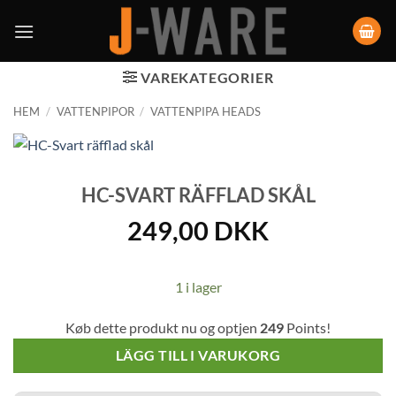
VAREKATEGORIER
HEM
/
VATTENPIPOR
/
VATTENPIPA HEADS
HC-SVART RÄFFLAD SKÅL
249,00
DKK
1 i lager
Køb dette produkt nu og optjen
249
Points!
LÄGG TILL I VARUKORG