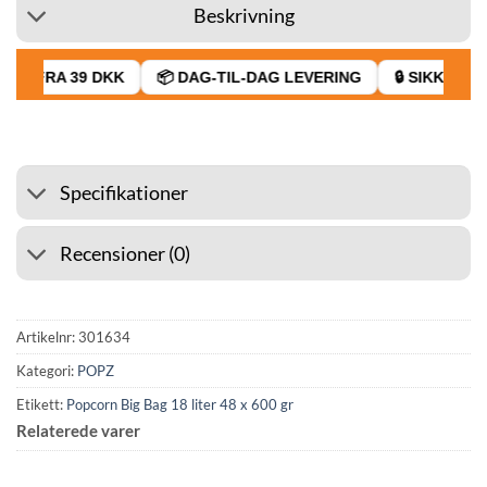
Beskrivning
GT FRA 39 DKK
📦 DAG-TIL-DAG LEVERING
🔒 SIKKER BE
Specifikationer
Recensioner (0)
Artikelnr:
301634
Kategori:
POPZ
Etikett:
Popcorn Big Bag 18 liter 48 x 600 gr
Relaterede varer