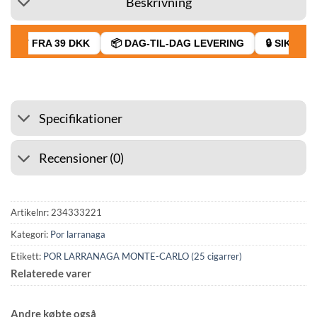
Beskrivning
RAGT FRA 39 DKK
📦 DAG-TIL-DAG LEVERING
🔒 SIKKER B
Specifikationer
Recensioner (0)
Artikelnr:
234333221
Kategori:
Por larranaga
Etikett:
POR LARRANAGA MONTE-CARLO (25 cigarrer)
Relaterede varer
Andre købte også