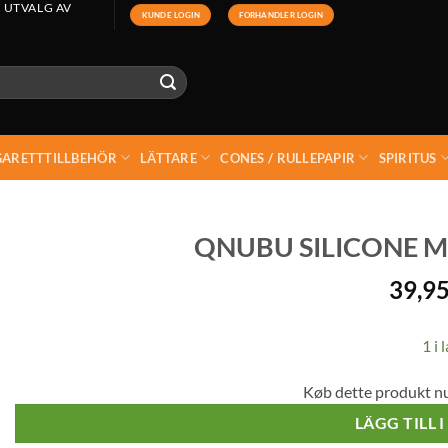
 UTVALG AV
KUNDE LOGIN
FORHANDLER LOGIN
GARETTTILLBEHÖR
LÄTTARE
CONES / RULLEPAPIR
SPIRITUS
QNUBU SILICONE MAT
39,9
1 i 
Køb dette produkt n
LÄGG TILL 