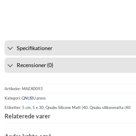
⭐ 4.6 PÅ GOOGLE
🚚 F
Specifikationer
Recensioner (0)
Artikelnr:
MAEX0093
Kategori:
QNUBU press
Etiketter:
5 cm
,
5 x 30
,
Qnubu Silicone Matt (40
,
Qnubu silikonmatta (40
Relaterede varer