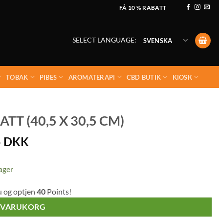
FÅ 10 % RABATT
SELECT LANGUAGE:
SVENSKA
TOBAK
PIBES
AROMATERAPI
CBD BUTIK
KIOSK
T (40,5 X 30,5 CM)
5
DKK
lager
u og optjen
40
Points!
I VARUKORG