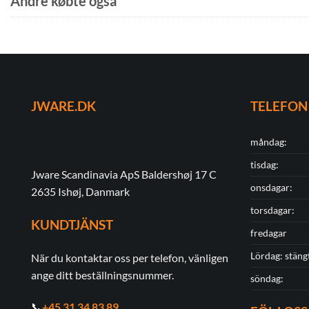
Andre købte også
JWARE.DK
TELEFON
måndag:
tisdag:
Jware Scandinavia ApS Baldershøj 17 C
onsdagar:
2635 Ishøj, Danmark
torsdagar:
KUNDTJÄNST
fredagar
Lördag: stäng
När du kontaktar oss per telefon, vänligen
ange ditt beställningsnummer.
söndag:
📞
+45 31 34 83 89