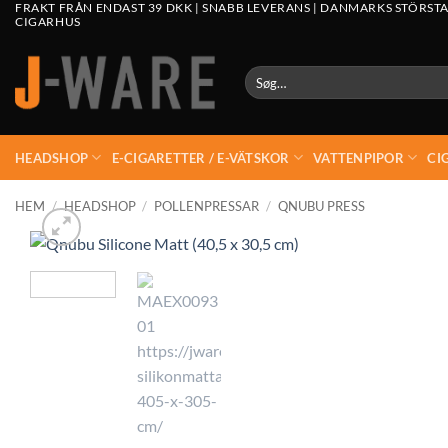
FRAKT FRÅN ENDAST 39 DKK | SNABB LEVERANS | DANMARKS STÖRSTA
CIGARHUS
Søg
efter:
HEADSHOP
E-CIGARETTER / E-VÄTSKOR
VATTENPIPOR
CI
HEM
/
HEADSHOP
/
POLLENPRESSAR
/
QNUBU PRESS