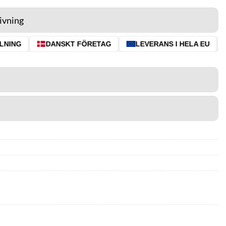
ivning
NING
DANSKT FÖRETAG
LEVERANS I HELA EU
⭐ 