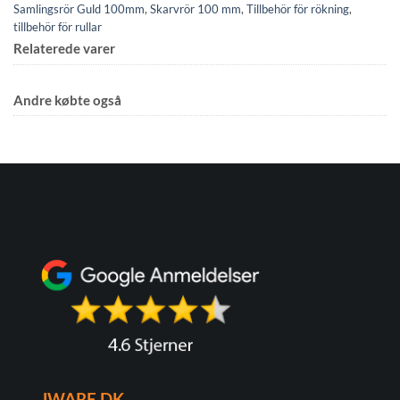
Samlingsrör Guld 100mm
,
Skarvrör 100 mm
,
Tillbehör för rökning
,
tillbehör för rullar
Relaterede varer
Andre købte også
JWARE.DK