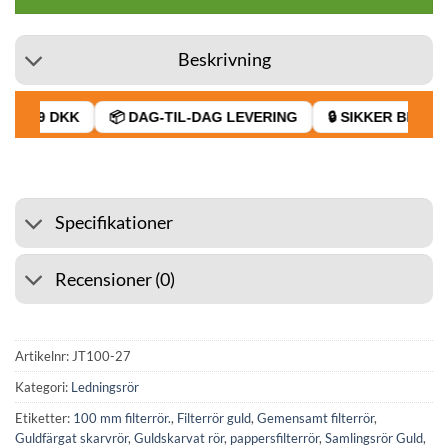
Beskrivning
RA 39 DKK
📦 DAG-TIL-DAG LEVERING
🔒 SIKKER BETALIN
Specifikationer
Recensioner (0)
Artikelnr:
JT100-27
Kategori:
Ledningsrör
Etiketter:
100 mm filterrör.
,
Filterrör guld
,
Gemensamt filterrör
,
Guldfärgat skarvrör
,
Guldskarvat rör
,
pappersfilterrör
,
Samlingsrör Guld
,