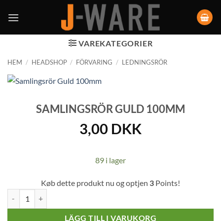
VAREKATEGORIER
HEM
/
HEADSHOP
/
FÖRVARING
/
LEDNINGSRÖR
SAMLINGSRÖR GULD 100MM
3,00
DKK
89 i lager
Køb dette produkt nu og optjen
3
Points!
Samlingsrör Guld 100mm mängd
LÄGG TILL I VARUKORG