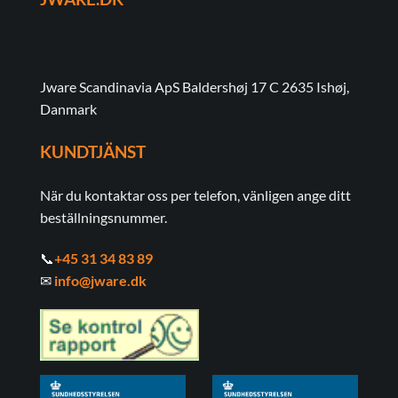
Jware Scandinavia ApS Baldershøj 17 C 2635 Ishøj,
Danmark
KUNDTJÄNST
När du kontaktar oss per telefon, vänligen ange ditt
beställningsnummer.
📞
+45 31 34 83 89
✉
info@jware.dk