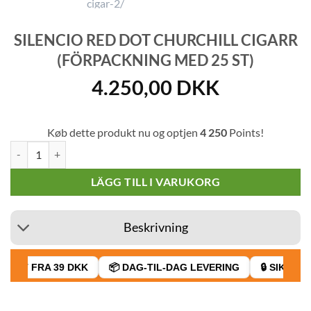
SILENCIO RED DOT CHURCHILL CIGARR
(FÖRPACKNING MED 25 ST)
4.250,00
DKK
Køb dette produkt nu og optjen
4 250
Points!
Silencio Red Dot Churchill Cigarr (Förpackning med 25 st) mängd
LÄGG TILL I VARUKORG
Beskrivning
RAGT FRA 39 DKK
📦 DAG-TIL-DAG LEVERING
🔒 SIKKER B