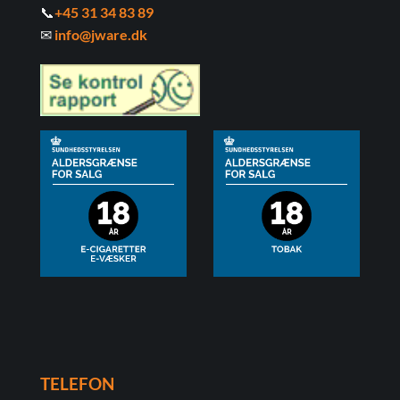
📞
+45 31 34 83 89
✉
info@jware.dk
TELEFON