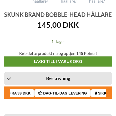
SKUNK BRAND BOBBLE-HEAD HÅLLARE
145,00
DKK
1 i lager
Køb dette produkt nu og optjen
145
Points!
LÄGG TILL I VARUKORG
Beskrivning
GT FRA 39 DKK
📦 DAG-TIL-DAG LEVERING
🔒 SIKKER BE