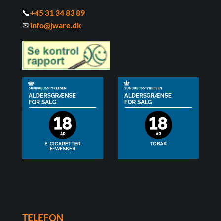
📞
+45 31 34 83 89
✉
info@jware.dk
TELEFON