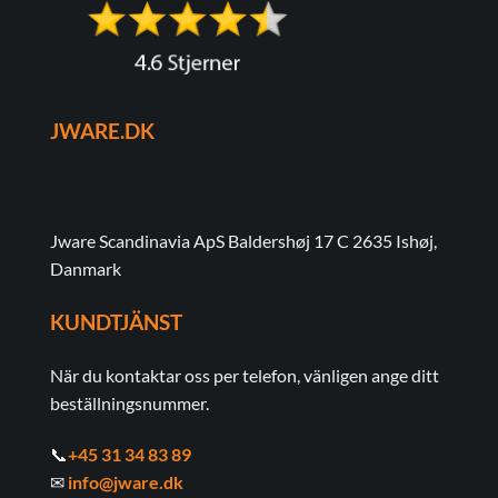
JWARE.DK
Jware Scandinavia ApS Baldershøj 17 C 2635 Ishøj,
Danmark
KUNDTJÄNST
När du kontaktar oss per telefon, vänligen ange ditt
beställningsnummer.
📞
+45 31 34 83 89
✉
info@jware.dk