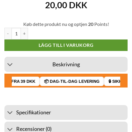
20,00
DKK
Køb dette produkt nu og optjen
20
Points!
Rökning Brown Double Window Cigarettpapper mängd
LÄGG TILL I VARUKORG
Beskrivning
AGT FRA 39 DKK
📦 DAG-TIL-DAG LEVERING
🔒 SIKKER BE
Specifikationer
Recensioner (0)