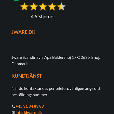
JWARE.DK
Jware Scandinavia ApS Baldershøj 17 C 2635 Ishøj,
Danmark
KUNDTJÄNST
När du kontaktar oss per telefon, vänligen ange ditt
beställningsnummer.
📞
+45 31 34 83 89
✉
info@jware.dk