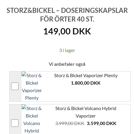
STORZ&BICKEL – DOSERINGSKAPSLAR
FÖR ÖRTER 40 ST.
149,00
DKK
3 i lager
Vi anbefaler også
Storz & Bickel Vaporizer Plenty
1.800,00
DKK
Storz & Bickel Volcano Hybrid
Vaporizer
Det
Det
3.999,00
DKK
3.599,00
DKK
ursprungliga
nuvaran