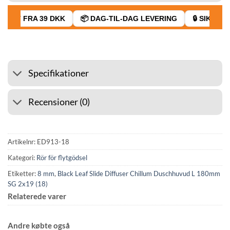
RAGT FRA 39 DKK
📦 DAG-TIL-DAG LEVERING
🔒 SIKKER 
Specifikationer
Recensioner (0)
Artikelnr:
ED913-18
Kategori:
Rör för flytgödsel
Etiketter:
8 mm
,
Black Leaf Slide Diffuser Chillum Duschhuvud L 180mm
SG 2x19 (18)
Relaterede varer
Andre købte også