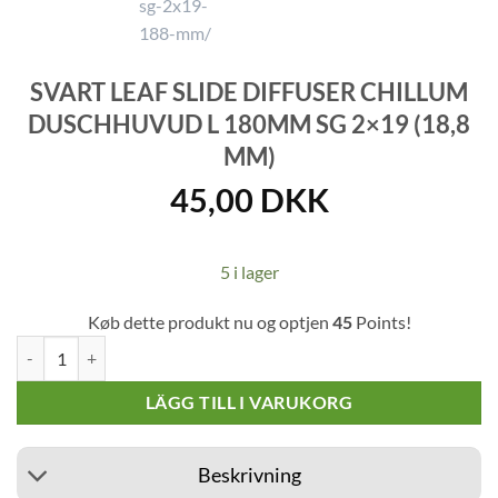
SVART LEAF SLIDE DIFFUSER CHILLUM
DUSCHHUVUD L 180MM SG 2×19 (18,8
MM)
45,00
DKK
5 i lager
Køb dette produkt nu og optjen
45
Points!
Svart Leaf Slide Diffuser Chillum Duschhuvud L 180mm SG 2x19 (18
LÄGG TILL I VARUKORG
Beskrivning