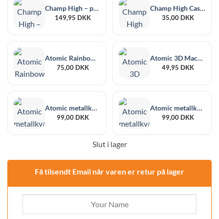
Champ High – plastkvarn och påfyllning av koner
Champ High Casino Tärningskvarn ø45mm 2-delad
149,95
DKK
35,00
DKK
Atomic Rainbow metallkvarn 4-delar ø63 mm
Atomic 3D Macarons Metallkvarn 4-delar ø50 mm
75,00
DKK
49,95
DKK
Atomic metallkvarn Crumble ø60mm 4-delar
Atomic metallkvarn gyllene tänder blad 4-delar ø63 mm
99,00
DKK
99,00
DKK
Slut i lager
Få tilsendt Email når varen er retur på lager