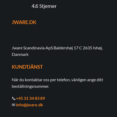
JWARE.DK
Jware Scandinavia ApS Baldershøj 17 C 2635 Ishøj,
Danmark
KUNDTJÄNST
När du kontaktar oss per telefon, vänligen ange ditt
beställningsnummer.
📞
+45 31 34 83 89
✉
info@jware.dk