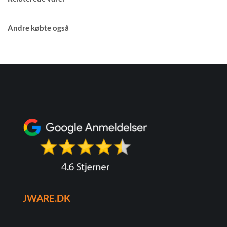
Andre købte også
JWARE.DK