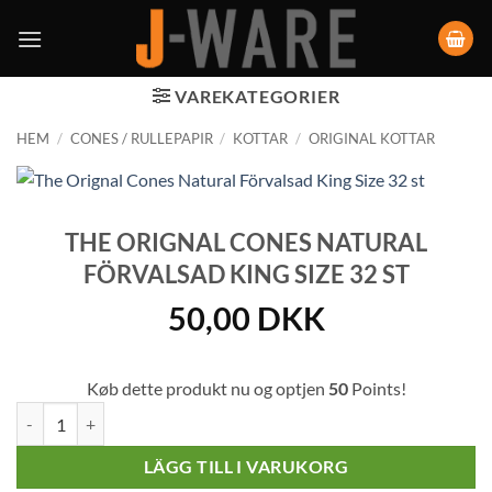
VAREKATEGORIER
HEM
/
CONES / RULLEPAPIR
/
KOTTAR
/
ORIGINAL KOTTAR
THE ORIGNAL CONES NATURAL
FÖRVALSAD KING SIZE 32 ST
50,00
DKK
Køb dette produkt nu og optjen
50
Points!
The Orignal Cones Natural Förvalsad King Size 32 st mängd
LÄGG TILL I VARUKORG