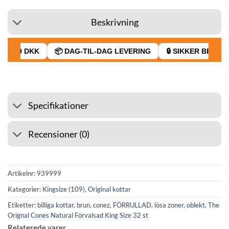
Beskrivning
RA 39 DKK
📦 DAG-TIL-DAG LEVERING
🔒 SIKKER BETALIN
Specifikationer
Recensioner (0)
Artikelnr:
939999
Kategorier:
Kingsize (109)
,
Original kottar
Etiketter:
billiga kottar
,
brun
,
conez
,
FÖRRULLAD
,
lösa zoner
,
oblekt
,
The
Orignal Cones Natural Förvalsad King Size 32 st
Relaterede varer