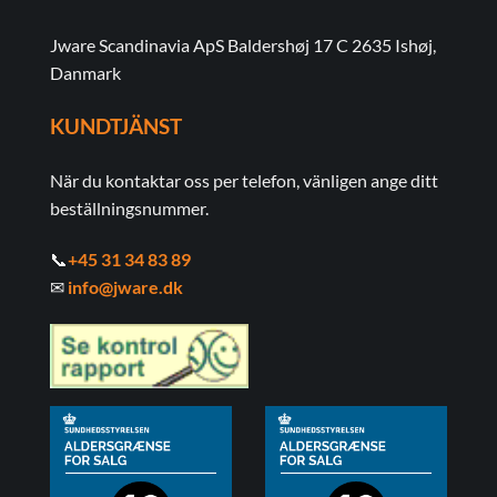
Jware Scandinavia ApS Baldershøj 17 C 2635 Ishøj,
Danmark
KUNDTJÄNST
När du kontaktar oss per telefon, vänligen ange ditt
beställningsnummer.
📞
+45 31 34 83 89
✉
info@jware.dk