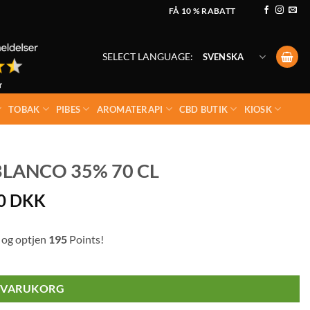
FÅ 10 % RABATT
SELECT LANGUAGE:
SVENSKA
TOBAK
PIBES
AROMATERAPI
CBD BUTIK
KIOSK
BLANCO 35% 70 CL
00
DKK
 og optjen
195
Points!
I VARUKORG