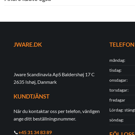
JWARE.DK
TELEFON
måndag:
tisdag:
Jware Scandinavia ApS Baldershøj 17 C
onsdagar:
2635 Ishøj, Danmark
torsdagar:
KUNDTJÄNST
fredagar
Lördag: stäng
När du kontaktar oss per telefon, vänligen
ange ditt beställningsnummer.
söndag:
📞
+45 31 34 83 89
FÖLJ OSS