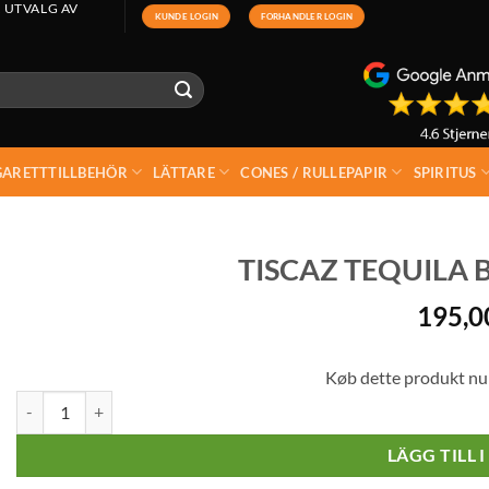
 UTVALG AV
KUNDE LOGIN
FORHANDLER LOGIN
GARETTTILLBEHÖR
LÄTTARE
CONES / RULLEPAPIR
SPIRITUS
TISCAZ TEQUILA 
195,
Køb dette produkt nu
Tiscaz Tequila Blanco 35% 70 cl mängd
LÄGG TILL 