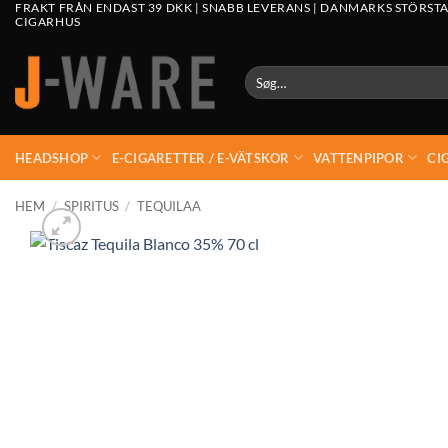
FRAKT FRÅN ENDAST 39 DKK | SNABB LEVERANS | DANMARKS STÖRSTA
CIGARHUS
Søg
efter:
HEADSHOP
E-CIGARETTER / E-VÄTSKOR
VATTENPIPOR
CI
HEM
/
SPIRITUS
/
TEQUILAA