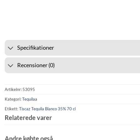
⭐ 4.6 PÅ GOOGLE
🚚 FR
Specifikationer
Recensioner (0)
Artikelnr:
53095
Kategori:
Tequilaa
Etikett:
Tiscaz Tequila Blanco 35% 70 cl
Relaterede varer
Andre købte også