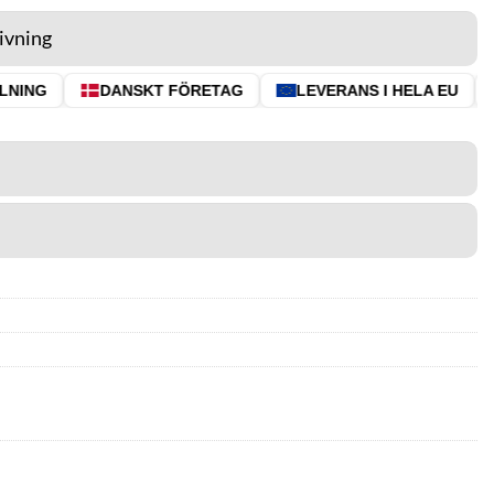
ivning
NING
DANSKT FÖRETAG
LEVERANS I HELA EU
⭐ 