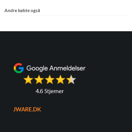
Andre købte også
JWARE.DK