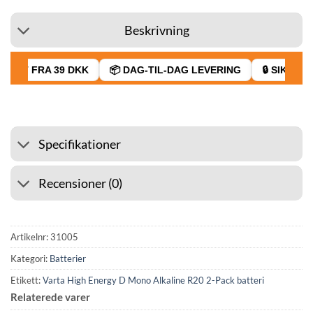
Beskrivning
RAGT FRA 39 DKK
📦 DAG-TIL-DAG LEVERING
🔒 SIKKER 
Specifikationer
Recensioner (0)
Artikelnr:
31005
Kategori:
Batterier
Etikett:
Varta High Energy D Mono Alkaline R20 2-Pack batteri
Relaterede varer