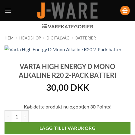
VAREKATEGORIER
HEM
/
HEADSHOP
/
DIGITALVÅG
/
BATTERIER
VARTA HIGH ENERGY D MONO
ALKALINE R20 2-PACK BATTERI
30,00
DKK
Køb dette produkt nu og optjen
30
Points!
Varta High Energy D Mono Alkaline R20 2-Pack batteri mängd
LÄGG TILL I VARUKORG