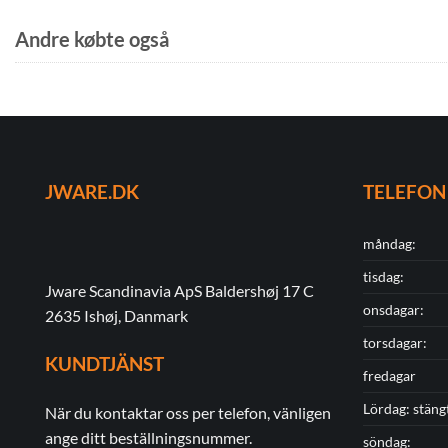
Andre købte også
JWARE.DK
TELEFON
måndag:
tisdag:
Jware Scandinavia ApS Baldershøj 17 C
onsdagar:
2635 Ishøj, Danmark
torsdagar:
KUNDTJÄNST
fredagar
Lördag: stäng
När du kontaktar oss per telefon, vänligen
ange ditt beställningsnummer.
söndag: