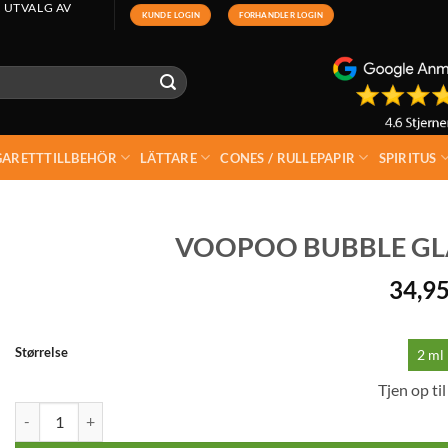
 UTVALG AV
KUNDE LOGIN
FORHANDLER LOGIN
GARETTTILLBEHÖR
LÄTTARE
CONES / RULLEPAPIR
SPIRITUS
VOOPOO BUBBLE GLA
34,9
Størrelse
2 ml
Tjen op ti
Voopoo Bubble Glass (Uforce-L Tank) mängd