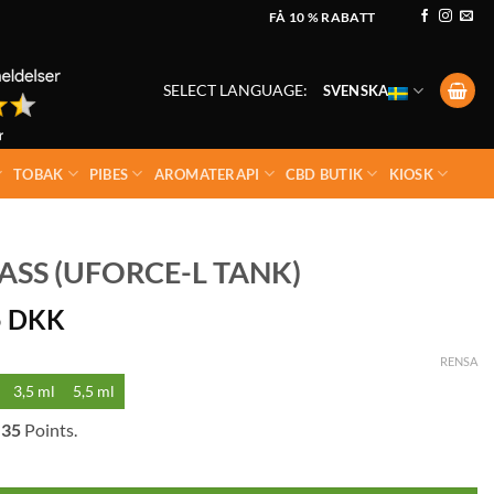
FÅ 10 % RABATT
SELECT LANGUAGE:
SVENSKA
TOBAK
PIBES
AROMATERAPI
CBD BUTIK
KIOSK
SS (UFORCE-L TANK)
5
DKK
RENSA
3,5 ml
5,5 ml
l
35
Points.