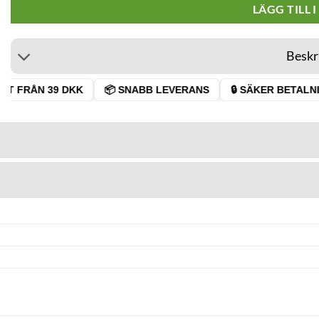
LÄGG TILL 
Beskr
T FRÅN 39 DKK
📦 SNABB LEVERANS
🔒 SÄKER BETALNIN