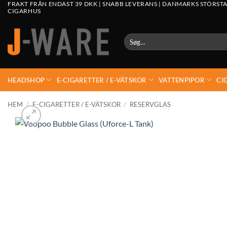
FRAKT FRÅN ENDAST 39 DKK | SNABB LEVERANS | DANMARKS STÖRSTA
CIGARHUS
Søg
efter:
HEADSHOP
E-CIGARETTER / E-VÄTSKOR
VATTENPIPOR
CI
HEM
/
E-CIGARETTER / E-VÄTSKOR
/
RESERVGLAS