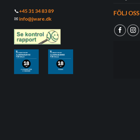
📞
+45 31 34 83 89
FÖLJ OSS
✉
info@jware.dk