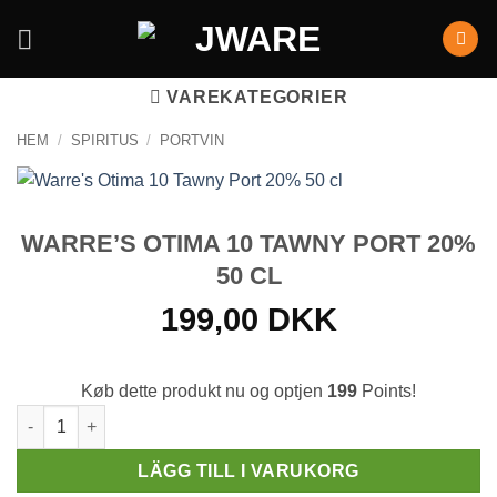
VAREKATEGORIER
HEM
/
SPIRITUS
/
PORTVIN
WARRE’S OTIMA 10 TAWNY PORT 20%
50 CL
199,00
DKK
Køb dette produkt nu og optjen
199
Points!
Warre's Otima 10 Tawny Port 20% 50 cl mängd
LÄGG TILL I VARUKORG