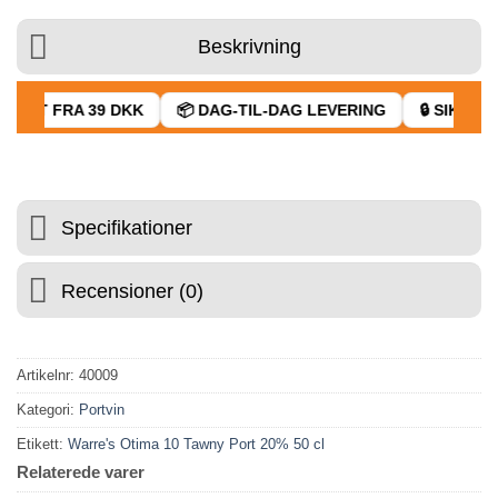
Beskrivning
RAGT FRA 39 DKK
📦 DAG-TIL-DAG LEVERING
🔒 SIKKER 
Specifikationer
Recensioner (0)
Artikelnr:
40009
Kategori:
Portvin
Etikett:
Warre's Otima 10 Tawny Port 20% 50 cl
Relaterede varer