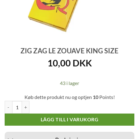
ZIG ZAG LE ZOUAVE KING SIZE
10,00
DKK
43 i lager
Køb dette produkt nu og optjen
10
Points!
Zig Zag Le Zouave King Size mängd
LÄGG TILL I VARUKORG