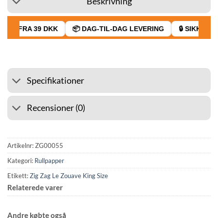
Beskrivning
GT FRA 39 DKK
📦 DAG-TIL-DAG LEVERING
🔒 SIKKER BE
Specifikationer
Recensioner (0)
Artikelnr:
ZG00055
Kategori:
Rullpapper
Etikett:
Zig Zag Le Zouave King Size
Relaterede varer
Andre købte også