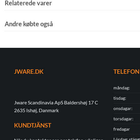
Relaterede varer
Andre købte også
JWARE.DK
TELEFON
måndag:
tisdag:
Jware Scandinavia ApS Baldershøj 17 C
onsdagar:
2635 Ishøj, Danmark
torsdagar:
KUNDTJÄNST
fredagar
Lördag: stäng