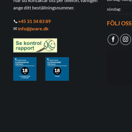
När du kontaktar oss per telefon, vänligen
ange ditt beställningsnummer.
söndag:
📞
+45 31 34 83 89
FÖLJ OSS
✉
info@jware.dk