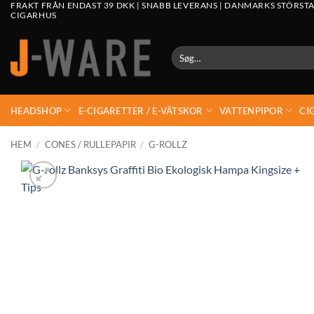
FRAKT FRÅN ENDAST 39 DKK | SNABB LEVERANS | DANMARKS STÖRSTA
CIGARHUS
Søg
efter:
HEADSHOP
E-CIGARETTER / E-VÄTSKOR
VATTENPIPOR
CI
HEM
/
CONES / RULLEPAPIR
/
G-ROLLZ