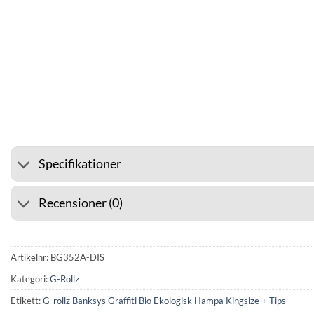
⭐ 4.6 PÅ GOOGLE
🚚 F
Specifikationer
Recensioner (0)
Artikelnr:
BG352A-DIS
Kategori:
G-Rollz
Etikett:
G-rollz Banksys Graffiti Bio Ekologisk Hampa Kingsize + Tips