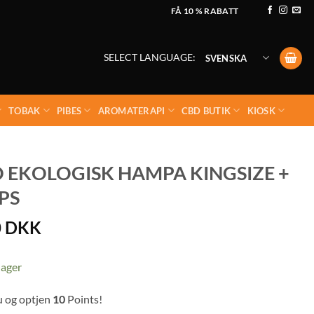
FÅ 10 % RABATT
SELECT LANGUAGE:
SVENSKA
TOBAK
PIBES
AROMATERAPI
CBD BUTIK
KIOSK
O EKOLOGISK HAMPA KINGSIZE +
PS
0
DKK
lager
u og optjen
10
Points!