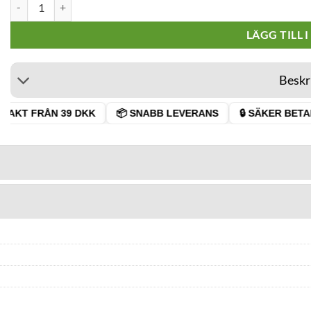
G-rollz Banksys Graffiti Bio Ekologisk Hampa Kingsize + Tips mängd
LÄGG TILL 
Beskr
RAKT FRÅN 39 DKK
📦 SNABB LEVERANS
🔒 SÄKER BETAL