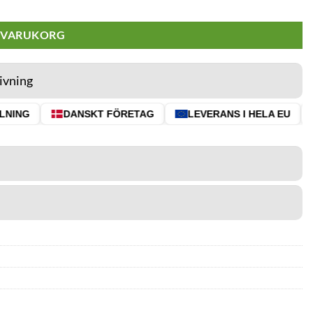
I VARUKORG
ivning
NING
DANSKT FÖRETAG
LEVERANS I HELA EU
⭐