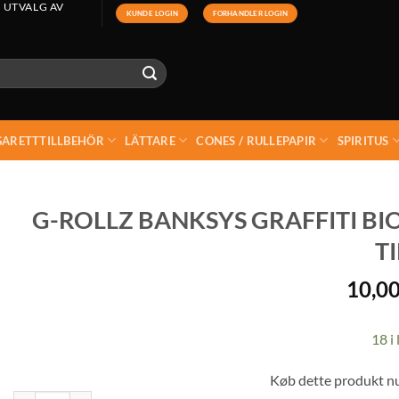
 UTVALG AV
KUNDE LOGIN
FORHANDLER LOGIN
GARETTTILLBEHÖR
LÄTTARE
CONES / RULLEPAPIR
SPIRITUS
G-ROLLZ BANKSYS GRAFFITI BI
TI
10,0
18 i 
Køb dette produkt n