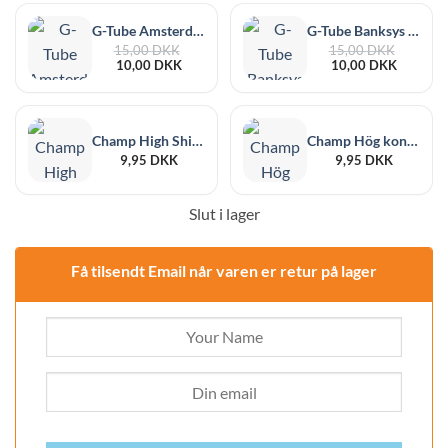
G-Tube Amsterdam Picnic grön kotthållare 110mm
G-Tube Banksys graffitikonhållare 110 mm
Det
Det
15,00
DKK
15,00
DKK
Det
ursprungliga
Det
ursprung
10,00
DKK
10,00
DKK
nuvarande
priset
nuvaran
priset
priset
var:
priset
var:
är:
15,00 DKK.
är:
15,00 D
10,00 DKK.
10,00 D
Champ High Shiny konhållare 120 mm
Champ Hög konhållare 125 mm
9,95
DKK
9,95
DKK
Slut i lager
Få tilsendt Email når varen er retur på lager