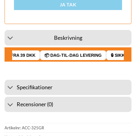
JA TAK
Beskrivning
GT FRA 39 DKK
📦 DAG-TIL-DAG LEVERING
🔒 SIKKER BE
Specifikationer
Recensioner (0)
Artikelnr:
ACC-325GR