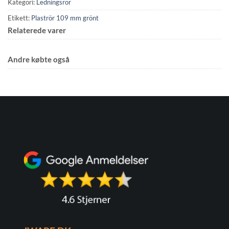
Kategori:
Ledningsrör
Etikett:
Plaströr 109 mm grönt
Relaterede varer
Andre købte også