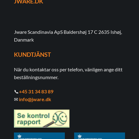
JWARE.DK
Jware Scandinavia ApS Baldershøj 17 C 2635 Ishøj,
Danmark
KUNDTJÄNST
När du kontaktar oss per telefon, vänligen ange ditt
beställningsnummer.
📞
+45 31 34 83 89
✉
info@jware.dk