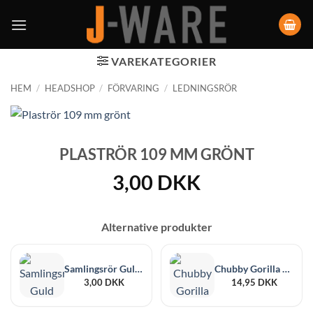
VAREKATEGORIER
HEM
/
HEADSHOP
/
FÖRVARING
/
LEDNINGSRÖR
PLASTRÖR 109 MM GRÖNT
3,00
DKK
Alternative produkter
Samlingsrör Guld 100mm
Chubby Gorilla Aviator CR Tube 113 mm
3,00
DKK
14,95
DKK