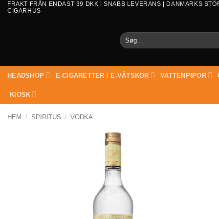
FRAKT FRÅN ENDAST 39 DKK | SNABB LEVERANS | DANMARKS STÖ
CIGARHUS
Søg
efter:
HEADSHOP
E-CIGARETTER / E-VÄTSKOR
VATTENPIPOR
KIOSK
HEM
/
SPIRITUS
/
VODKA