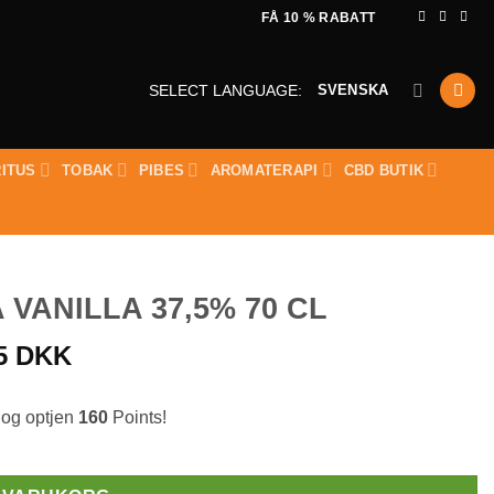
FÅ 10 % RABATT
SVENSKA
SELECT LANGUAGE:
RITUS
TOBAK
PIBES
AROMATERAPI
CBD BUTIK
VANILLA 37,5% 70 CL
95
DKK
 og optjen
160
Points!