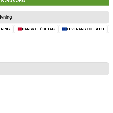
I VARUKORG
ivning
ING
DANSKT FÖRETAG
LEVERANS I HELA EU
⭐ 