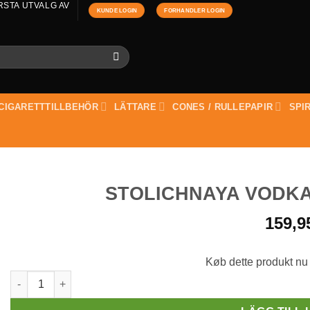
RSTA UTVALG AV
KUNDE LOGIN
FORHANDLER LOGIN
CIGARETTTILLBEHÖR
LÄTTARE
CONES / RULLEPAPIR
SPI
STOLICHNAYA VODKA 
159,
Køb dette produkt nu
Stolichnaya Vodka Vanilla 37,5% 70 cl mängd