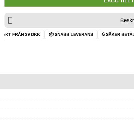
LÄGG TILL 
Beskr
AKT FRÅN 39 DKK
📦 SNABB LEVERANS
🔒 SÄKER BETALN