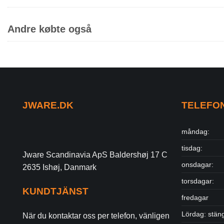
Andre købte også
JWARE.DK
TELEFO
måndag:
tisdag:
Jware Scandinavia ApS Baldershøj 17 C
onsdagar:
2635 Ishøj, Danmark
torsdagar:
KUNDTJÄNST
fredagar
Lördag: stän
När du kontaktar oss per telefon, vänligen