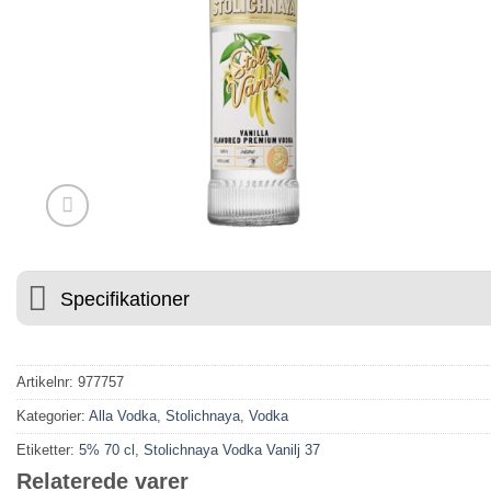
⭐ 4.6 PÅ GOOGLE
🚚 FR
Specifikationer
Artikelnr:
977757
Kategorier:
Alla Vodka
,
Stolichnaya
,
Vodka
Etiketter:
5% 70 cl
,
Stolichnaya Vodka Vanilj 37
Relaterede varer