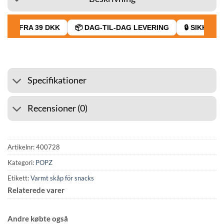
GT FRA 39 DKK
📦 DAG-TIL-DAG LEVERING
🔒 SIKKER BE
Specifikationer
Recensioner (0)
Artikelnr:
400728
Kategori:
POPZ
Etikett:
Varmt skåp för snacks
Relaterede varer
Andre købte også