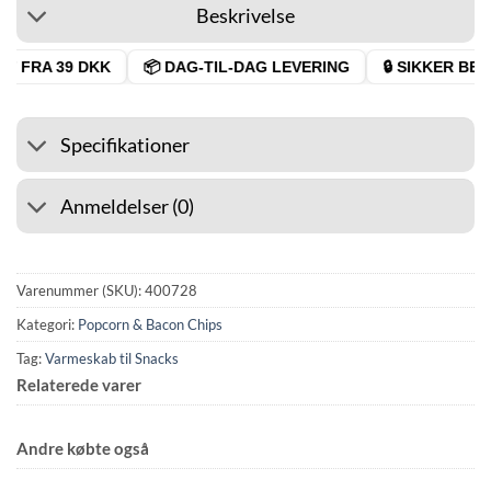
Beskrivelse
T FRA 39 DKK
📦 DAG-TIL-DAG LEVERING
🔒 SIKKER BETA
Specifikationer
Anmeldelser (0)
Varenummer (SKU):
400728
Kategori:
Popcorn & Bacon Chips
Tag:
Varmeskab til Snacks
Relaterede varer
Andre købte også