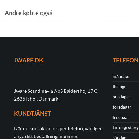
Andre købte også
JWARE.DK
TELEFON
måndag:
tisdag:
Jware Scandinavia ApS Baldershøj 17 C
onsdagar:
2635 Ishøj, Danmark
torsdagar:
KUNDTJÄNST
fredagar
Lördag: stäng
När du kontaktar oss per telefon, vänligen
ange ditt beställningsnummer.
söndag: