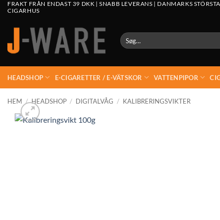
FRAKT FRÅN ENDAST 39 DKK | SNABB LEVERANS | DANMARKS STÖRSTA
CIGARHUS
Søg
efter:
HEADSHOP
E-CIGARETTER / E-VÄTSKOR
VATTENPIPOR
CI
HEM
/
HEADSHOP
/
DIGITALVÅG
/
KALIBRERINGSVIKTER