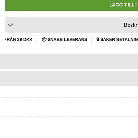
LÄGG TILL 
Beskr
 FRÅN 39 DKK
📦 SNABB LEVERANS
🔒 SÄKER BETALNING