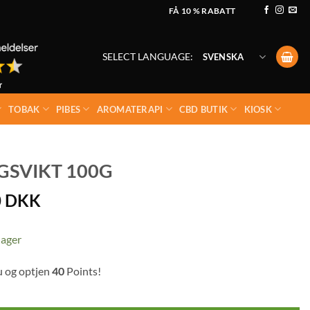
FÅ 10 % RABATT
SELECT LANGUAGE:
SVENSKA
TOBAK
PIBES
AROMATERAPI
CBD BUTIK
KIOSK
GSVIKT 100G
0
DKK
lager
u og optjen
40
Points!