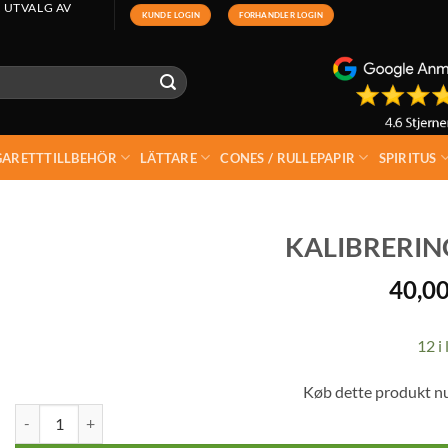
 UTVALG AV
KUNDE LOGIN
FORHANDLER LOGIN
GARETTTILLBEHÖR
LÄTTARE
CONES / RULLEPAPIR
SPIRITUS
KALIBRERIN
40,0
12 i 
Køb dette produkt n
Kalibreringsvikt 100g mängd