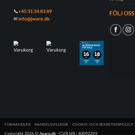
📞
+45 31 34 83 89
FÖLJ OSS
✉
info@jware.dk
FORHANDLER
HANDELSVILLKOR
COOKIE- OCH SEKRETESSPOLICY
Copyright 2026 ©
Jware.dk
- CVR NR.: 40092293