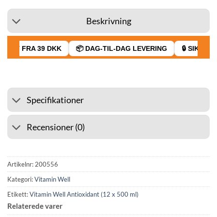
Beskrivning
RAGT FRA 39 DKK
📦 DAG-TIL-DAG LEVERING
🔒 SIKKER B
Specifikationer
Recensioner (0)
Artikelnr:
200556
Kategori:
Vitamin Well
Etikett:
Vitamin Well Antioxidant (12 x 500 ml)
Relaterede varer