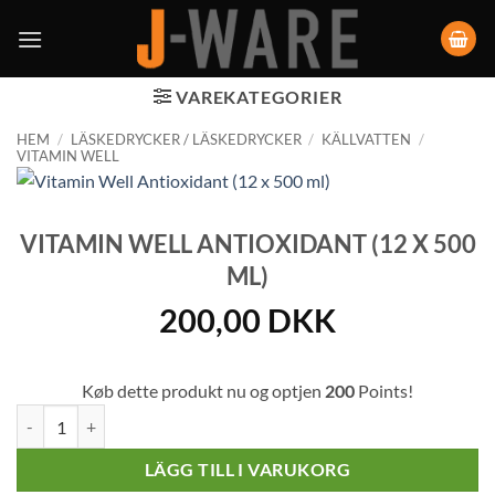
VAREKATEGORIER
HEM
/
LÄSKEDRYCKER / LÄSKEDRYCKER
/
KÄLLVATTEN
/
VITAMIN WELL
VITAMIN WELL ANTIOXIDANT (12 X 500
ML)
200,00
DKK
Køb dette produkt nu og optjen
200
Points!
Vitamin Well Antioxidant (12 x 500 ml) mängd
LÄGG TILL I VARUKORG