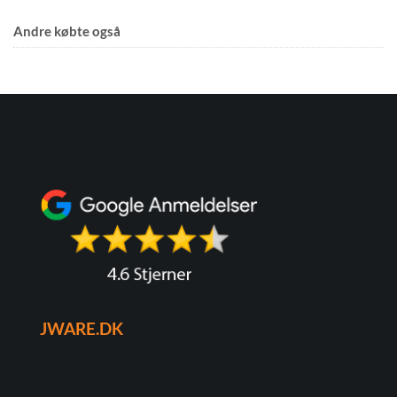
Andre købte også
JWARE.DK