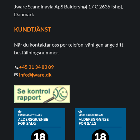
Jware Scandinavia ApS Baldershøj 17 C 2635 Ishøj,
Danmark
KUNDTJÄNST
När du kontaktar oss per telefon, vänligen ange ditt
beställningsnummer.
📞
+45 31 34 83 89
✉
info@jware.dk