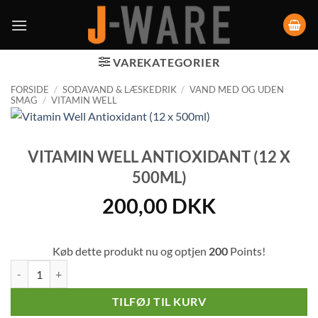
VAREKATEGORIER
FORSIDE
/
SODAVAND & LÆSKEDRIK
/
VAND MED OG UDEN
SMAG
/
VITAMIN WELL
VITAMIN WELL ANTIOXIDANT (12 X
500ML)
200,00
DKK
Køb dette produkt nu og optjen
200
Points!
Vitamin Well Antioxidant (12 x 500ml) antal
TILFØJ TIL KURV