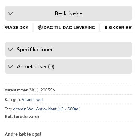
Beskrivelse
 FRA 39 DKK
📦 DAG-TIL-DAG LEVERING
🔒 SIKKER BETAL
Specifikationer
Anmeldelser (0)
Varenummer (SKU):
200556
Kategori:
Vitamin well
Tag:
Vitamin Well Antioxidant (12 x 500ml)
Relaterede varer
Andre købte også