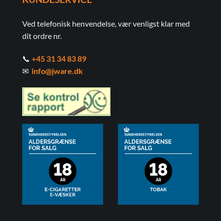
Ved telefonisk henvendelse, vær venligst klar med
dit ordre nr.
📞
+45 31 34 83 89
✉
info@jware.dk