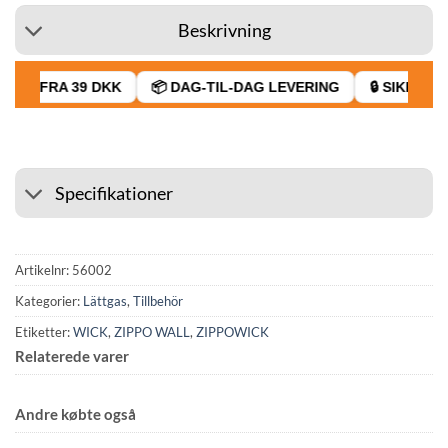
Beskrivning
AGT FRA 39 DKK
📦 DAG-TIL-DAG LEVERING
🔒 SIKKER B
Specifikationer
Artikelnr:
56002
Kategorier:
Lättgas
,
Tillbehör
Etiketter:
WICK
,
ZIPPO WALL
,
ZIPPOWICK
Relaterede varer
Andre købte også