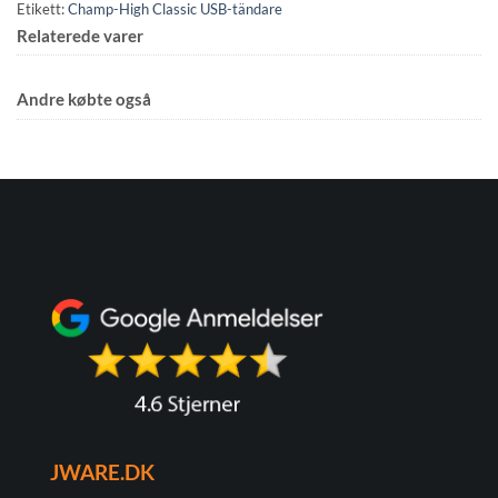
Etikett:
Champ-High Classic USB-tändare
Relaterede varer
Andre købte også
JWARE.DK