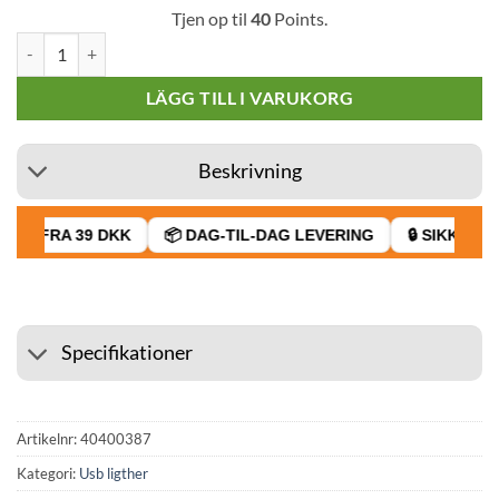
Tjen op til
40
Points.
Champ-High Classic USB-tändare mängd
LÄGG TILL I VARUKORG
Beskrivning
GT FRA 39 DKK
📦 DAG-TIL-DAG LEVERING
🔒 SIKKER BE
Specifikationer
Artikelnr:
40400387
Kategori:
Usb ligther