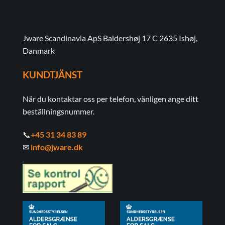
Jware Scandinavia ApS Baldershøj 17 C 2635 Ishøj,
Danmark
KUNDTJÄNST
När du kontaktar oss per telefon, vänligen ange ditt
beställningsnummer.
📞
+45 31 34 83 89
✉
info@jware.dk