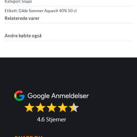
Kategori:
Snaps
Etikett:
Gilde Sommer Aquavit 40% 50 cl
Relaterede varer
Andre købte også