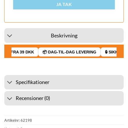
JA TAK
Beskrivning
AGT FRA 39 DKK
📦 DAG-TIL-DAG LEVERING
🔒 SIKKER BE
Specifikationer
Recensioner (0)
Artikelnr:
62198