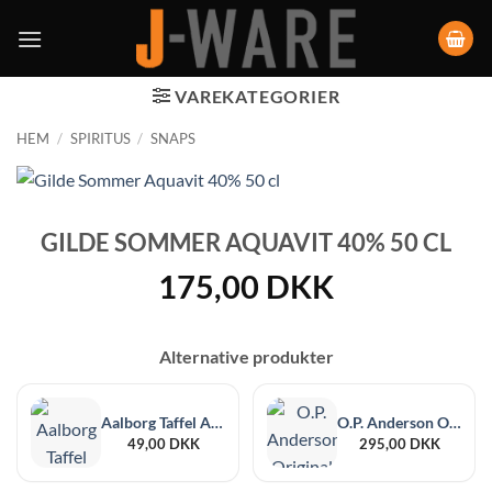
VAREKATEGORIER
HEM
/
SPIRITUS
/
SNAPS
GILDE SOMMER AQUAVIT 40% 50 CL
175,00
DKK
Alternative produkter
Aalborg Taffel Akvavit 45% 5 cl
O.P. Anderson Original Aquavit Organic 40% 5 cl 12-pack
49,00
DKK
295,00
DKK