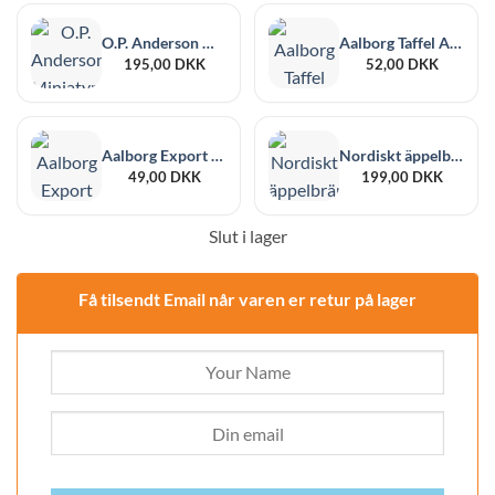
O.P. Anderson Miniatyrmix 40% 5 cl 10-pack
Aalborg Taffel Akvavit 45% 10 cl
195,00
DKK
52,00
DKK
Aalborg Export Akvavit 38% 10 cl
Nordiskt äppelbrännvin Stensbæk 40% 35 cl
49,00
DKK
199,00
DKK
Slut i lager
Få tilsendt Email når varen er retur på lager