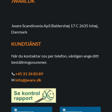
JWARE.DK
Jware Scandinavia ApS Baldershøj 17 C 2635 Ishøj,
Danmark
KUNDTJÄNST
När du kontaktar oss per telefon, vänligen ange ditt
beställningsnummer.
📞
+45 31 34 83 89
✉
info@jware.dk