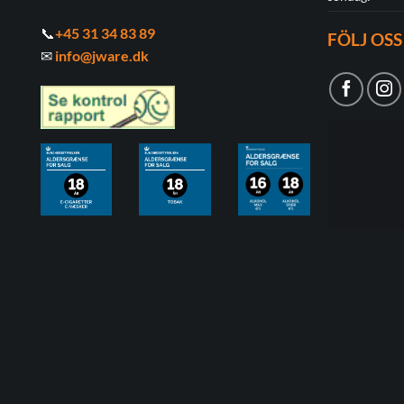
📞
+45 31 34 83 89
FÖLJ OSS
✉
info@jware.dk