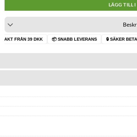
LÄGG TILL 
Beskr
RAKT FRÅN 39 DKK
📦 SNABB LEVERANS
🔒 SÄKER BETAL