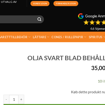
 UTVALG AV
KUNDE LOGIN
FORHANDLER LOGIN
GARETTTILLBEHÖR
LÄTTARE
CONES / RULLEPAPIR
SPIRITUS
OLJA SVART BLAD BEHÅLLA
35,0
10 i 
Køb dette produkt n
Olja Svart Blad Behållare m/Silikon 2 X 1,5 ml mängd