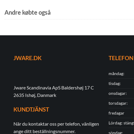
Andre købte også
JWARE.DK
TELEFON
måndag:
tisdag:
Jware Scandinavia ApS Baldershøj 17 C
onsdagar:
2635 Ishøj, Danmark
torsdagar:
KUNDTJÄNST
fredagar
Lördag: stäng
När du kontaktar oss per telefon, vänligen
ange ditt beställningsnummer.
söndag: