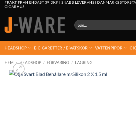
FRAKT FRÅN ENDAST 39 DKK | SNABB LEVERANS | DANMARKS STÖRSTA
CIGARHUS
Søg
efter:
HEADSHOP
E-CIGARETTER / E-VÄTSKOR
VATTENPIPOR
CI
HEM
/
HEADSHOP
/
FÖRVARING
/
LAGRING