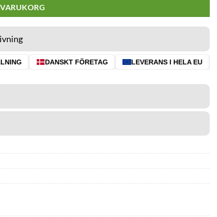
I VARUKORG
ivning
NING
DANSKT FÖRETAG
LEVERANS I HELA EU
⭐