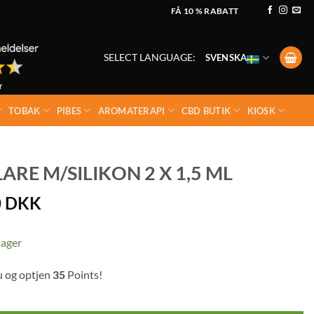
FÅ 10 % RABATT
SELECT LANGUAGE:
SVENSKA
TOBAK
PIBES
AROMATERAPI
CBD BUTIK
KIOSK
RE M/SILIKON 2 X 1,5 ML
0
DKK
lager
u og optjen
35
Points!