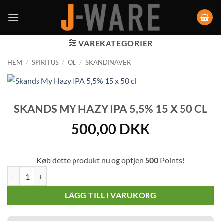
VAREKATEGORIER
HEM
/
SPIRITUS
/
ÖL
/
SKANDINAVER
SKANDS MY HAZY IPA 5,5% 15 X 50 CL
500,00
DKK
Køb dette produkt nu og optjen
500
Points!
Skands My Hazy IPA 5,5% 15 x 50 cl mängd
LÄGG TILL I VARUKORG