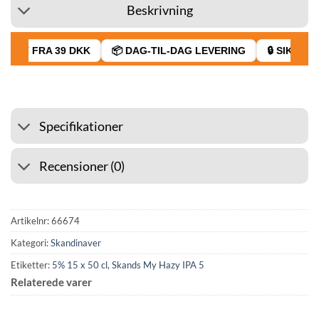
Beskrivning
RAGT FRA 39 DKK
📦 DAG-TIL-DAG LEVERING
🔒 SIKKER 
Specifikationer
Recensioner (0)
Artikelnr:
66674
Kategori:
Skandinaver
Etiketter:
5% 15 x 50 cl
,
Skands My Hazy IPA 5
Relaterede varer