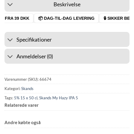
Beskrivelse
 FRA 39 DKK
📦 DAG-TIL-DAG LEVERING
🔒 SIKKER BETA
Specifikationer
Anmeldelser (0)
Varenummer (SKU):
66674
Kategori:
Skands
Tags:
5% 15 x 50 cl
,
Skands My Hazy IPA 5
Relaterede varer
Andre købte også