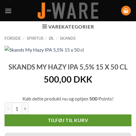
VAREKATEGORIER
FORSIDE
/
SPIRITUS
/
ØL
/
SKANDS
SKANDS MY HAZY IPA 5,5% 15 X 50 CL
500,00
DKK
Køb dette produkt nu og optjen
500
Points!
Skands My Hazy IPA 5,5% 15 x 50 cl antal
TILFØJ TIL KURV