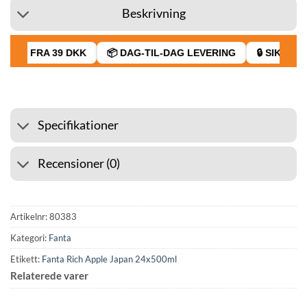
Beskrivning
RAGT FRA 39 DKK
📦 DAG-TIL-DAG LEVERING
🔒 SIKKER 
Specifikationer
Recensioner (0)
Artikelnr:
80383
Kategori:
Fanta
Etikett:
Fanta Rich Apple Japan 24x500ml
Relaterede varer