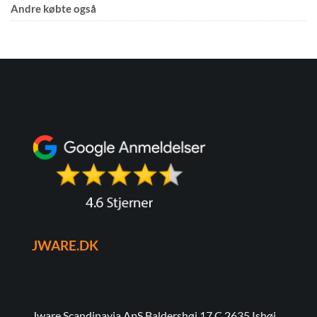
Andre købte også
JWARE.DK
Jware Scandinavia ApS Baldershøj 17 C 2635 Ishøj,