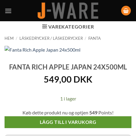
VAREKATEGORIER
HEM
/
LÄSKEDRYCKER / LÄSKEDRYCKER
/
FANTA
FANTA RICH APPLE JAPAN 24X500ML
549,00
DKK
1 i lager
Køb dette produkt nu og optjen
549
Points!
LÄGG TILL I VARUKORG