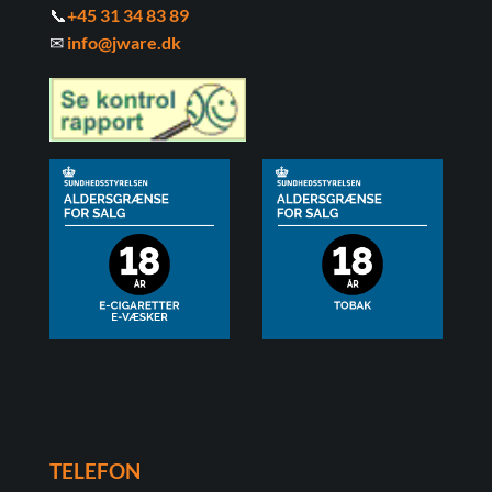
📞
+45 31 34 83 89
✉
info@jware.dk
TELEFON