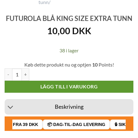
FUTUROLA BLÅ KING SIZE EXTRA TUNN
10,00
DKK
38 i lager
Køb dette produkt nu og optjen
10
Points!
Futurola Blå King Size Extra Tunn mängd
LÄGG TILL I VARUKORG
Beskrivning
AGT FRA 39 DKK
📦 DAG-TIL-DAG LEVERING
🔒 SIKKER B