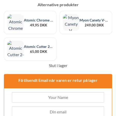
Alternative produkter
Atomic Chrome Cigarrsax
Myon Canety V-Piercer
49,95
DKK
249,00
DKK
Atomic Cutter 2-Blade Rostfritt
65,00
DKK
Slut i lager
Få tilsendt Email når varen er retur på lager