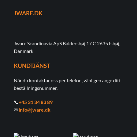
JWARE.DK
Jware Scandinavia ApS Baldershøj 17 C 2635 Ishøj,
Danmark
KUNDTJÄNST
När du kontaktar oss per telefon, vänligen ange ditt
beställningsnummer.
📞
+45 31 34 83 89
✉
info@jware.dk