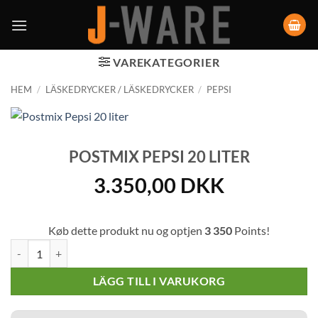
VAREKATEGORIER
HEM
/
LÄSKEDRYCKER / LÄSKEDRYCKER
/
PEPSI
POSTMIX PEPSI 20 LITER
3.350,00
DKK
Køb dette produkt nu og optjen
3 350
Points!
Postmix Pepsi 20 liter mängd
LÄGG TILL I VARUKORG