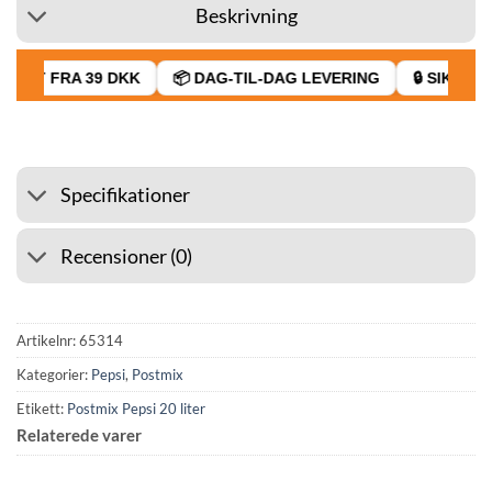
Beskrivning
RAGT FRA 39 DKK
📦 DAG-TIL-DAG LEVERING
🔒 SIKKER 
Specifikationer
Recensioner (0)
Artikelnr:
65314
Kategorier:
Pepsi
,
Postmix
Etikett:
Postmix Pepsi 20 liter
Relaterede varer