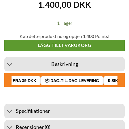
1.400,00
DKK
1 i lager
Køb dette produkt nu og optjen
1 400
Points!
LÄGG TILL I VARUKORG
Beskrivning
RAGT FRA 39 DKK
📦 DAG-TIL-DAG LEVERING
🔒 SIKKER B
Specifikationer
Recensioner (0)