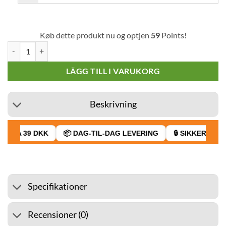
Køb dette produkt nu og optjen
59
Points!
Capella Koncentrat Äppelpaj v2 30 ml mängd
LÄGG TILL I VARUKORG
Beskrivning
 FRA 39 DKK
📦 DAG-TIL-DAG LEVERING
🔒 SIKKER BETAL
Specifikationer
Recensioner (0)