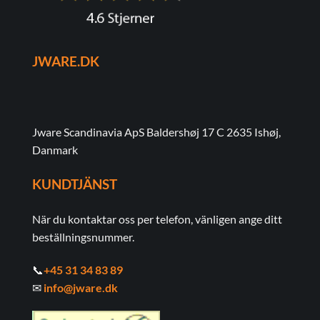
JWARE.DK
Jware Scandinavia ApS Baldershøj 17 C 2635 Ishøj,
Danmark
KUNDTJÄNST
När du kontaktar oss per telefon, vänligen ange ditt
beställningsnummer.
📞
+45 31 34 83 89
✉
info@jware.dk