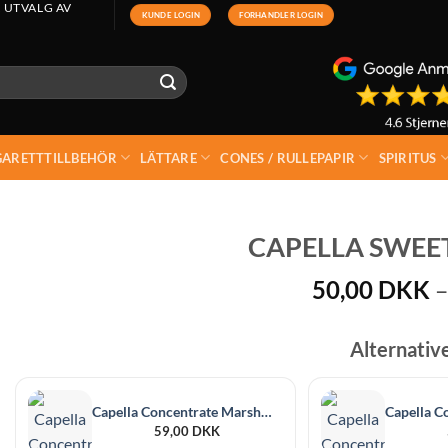
 UTVALG AV
KUNDE LOGIN
FORHANDLER LOGIN
GARETTTILLBEHÖR
LÄTTARE
CONES / RULLEPAPIR
SPIRITUS
CAPELLA SWEET
50,00
DKK
–
Alternativ
Capella Concentrate Marshmallow 30 ml
59,00
DKK