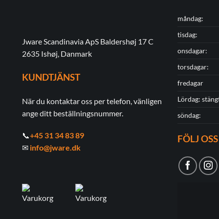
måndag:
tisdag:
Jware Scandinavia ApS Baldershøj 17 C
onsdagar:
2635 Ishøj, Danmark
torsdagar:
KUNDTJÄNST
fredagar
Lördag: stäng
När du kontaktar oss per telefon, vänligen
ange ditt beställningsnummer.
söndag:
📞
+45 31 34 83 89
FÖLJ OSS
✉
info@jware.dk