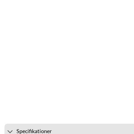
⭐ 4.6 PÅ GOOGLE
🚚 FRA
Specifikationer