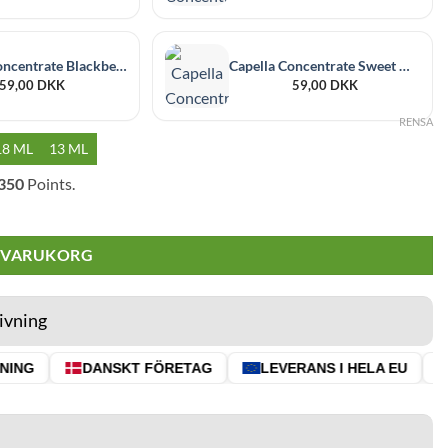
Capella Concentrate Blackberry 30 ml
Capella Concentrate Sweet Guava 30 ml
59,00
DKK
59,00
DKK
RENSA
18 ML
13 ML
350
Points.
I VARUKORG
ivning
NG
DANSKT FÖRETAG
LEVERANS I HELA EU
⭐ 4