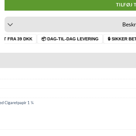
TILFØJ 
Beskr
T FRA 39 DKK
📦 DAG-TIL-DAG LEVERING
🔒 SIKKER BETA
d Cigaretpapir 1 ¼