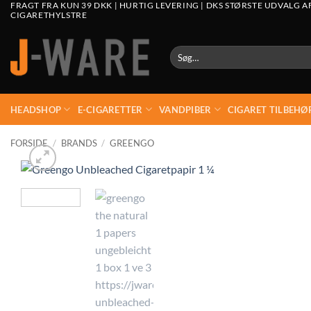
FRAGT FRA KUN 39 DKK | HURTIG LEVERING | DKS STØRSTE UDVALG A
CIGARETHYLSTRE
Søg
efter:
HEADSHOP
E-CIGARETTER
VANDPIBER
CIGARET TILBEHØ
FORSIDE
/
BRANDS
/
GREENGO