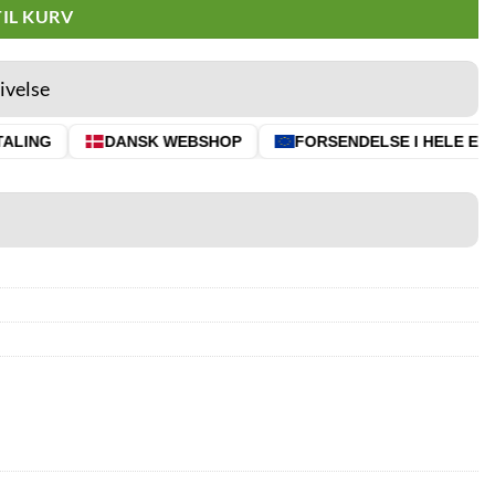
TIL KURV
ivelse
LING
DANSK WEBSHOP
FORSENDELSE I HELE EU