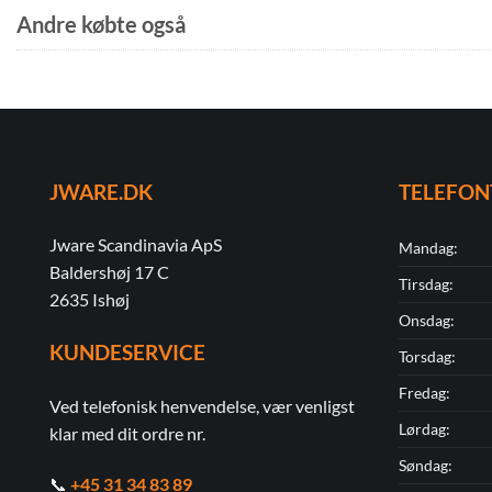
Andre købte også
JWARE.DK
TELEFON
Jware Scandinavia ApS
Mandag:
Baldershøj 17 C
Tirsdag:
2635 Ishøj
Onsdag:
KUNDESERVICE
Torsdag:
Fredag:
Ved telefonisk henvendelse, vær venligst
Lørdag:
klar med dit ordre nr.
Søndag:
📞
+45 31 34 83 89