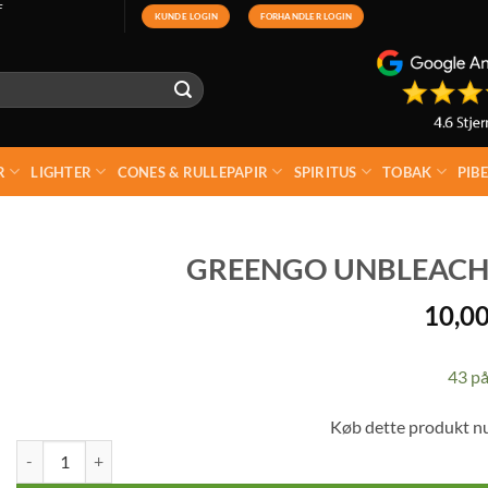
F
KUNDE LOGIN
FORHANDLER LOGIN
R
LIGHTER
CONES & RULLEPAPIR
SPIRITUS
TOBAK
PIB
GREENGO UNBLEACHE
10,0
43 på
Køb dette produkt n
Greengo Unbleached Cigaretpapir 1 ¼ antal