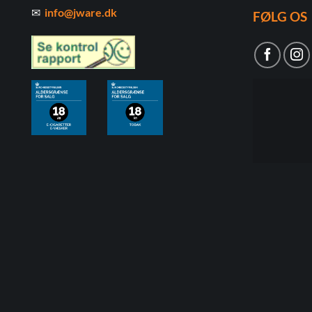
✉
info@jware.dk
FØLG OS