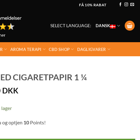
FÅ 10% RABAT
SELECT LANGUAGE:
DANSK
ER
AROMA TERAPI
CBD SHOP
DAGLIGVARER
D CIGARETPAPIR 1 ¼
0
DKK
 lager
u og optjen
10
Points!