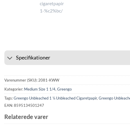
⭐ 4.6 PÅ GOOGLE
🚚 FRAG
Specifikationer
Varenummer (SKU):
2081-KWW
Kategorier:
Medium Size 1 1/4
,
Greengo
Tags:
Greengo Unbleached 1 ¼ Unbleached Cigaretpapir
,
Greengo Unbleache
EAN: 8595134501247
Relaterede varer