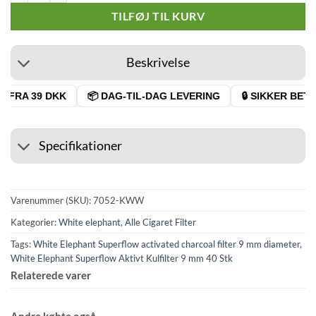
TILFØJ TIL KURV
Beskrivelse
 FRA 39 DKK
📦 DAG-TIL-DAG LEVERING
🔒 SIKKER BETAL
Specifikationer
Varenummer (SKU):
7052-KWW
Kategorier:
White elephant
,
Alle Cigaret Filter
Tags:
White Elephant Superflow activated charcoal filter 9 mm diameter
,
White Elephant Superflow Aktivt Kulfilter 9 mm 40 Stk
Relaterede varer
Andre købte også