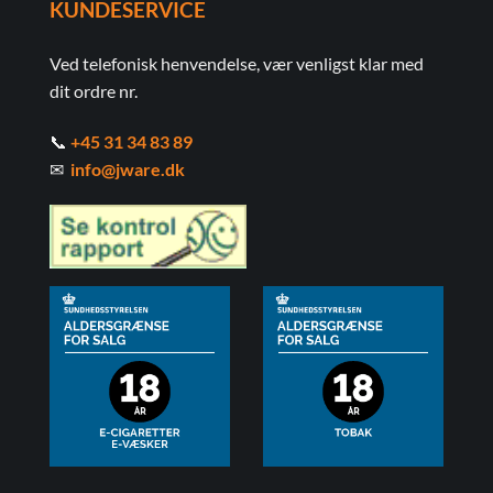
KUNDESERVICE
Ved telefonisk henvendelse, vær venligst klar med
dit ordre nr.
📞
+45 31 34 83 89
✉
info@jware.dk