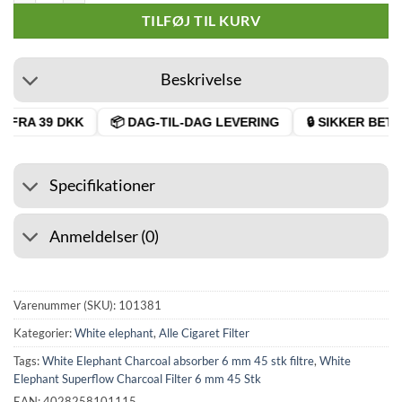
TILFØJ TIL KURV
Beskrivelse
 FRA 39 DKK
📦 DAG-TIL-DAG LEVERING
🔒 SIKKER BETAL
Specifikationer
Anmeldelser (0)
Varenummer (SKU):
101381
Kategorier:
White elephant
,
Alle Cigaret Filter
Tags:
White Elephant Charcoal absorber 6 mm 45 stk filtre
,
White
Elephant Superflow Charcoal Filter 6 mm 45 Stk
EAN: 4028258101115