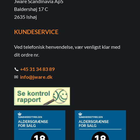
Jware Scandinavia ApS
Baldershøj 17 C
2635 Ishøj
KUNDESERVICE
Ved telefonisk henvendelse, vær venligst klar med
dit ordre nr.
📞
+45 31 34 83 89
✉
info@jware.dk