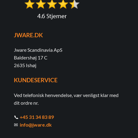
JWARE.DK
Jware Scandinavia ApS
Baldershøj 17 C
2635 Ishøj
KUNDESERVICE
Ved telefonisk henvendelse, vær venligst klar med
dit ordre nr.
📞
+45 31 34 83 89
✉
info@jware.dk