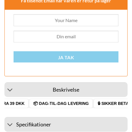
Få tilsendt Email når varen er retur på lager
JA TAK
Beskrivelse
RA 39 DKK
📦 DAG-TIL-DAG LEVERING
🔒 SIKKER BETALI
Specifikationer