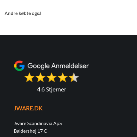
Andre købte også
JWARE.DK
Jware Scandinavia ApS
Baldershøj 17 C