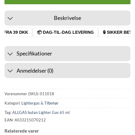
Beskrivelse
 FRA 39 DKK
📦 DAG-TIL-DAG LEVERING
🔒 SIKKER BETAL
Specifikationer
Anmeldelser (0)
Varenummer (SKU):
011018
Kategori:
Lightergas & Tilbehør
Tag:
ALLGAS butan Lighter Gas 65 ml
EAN: 4033215070212
Relaterede varer