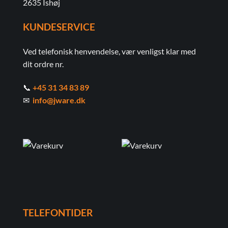
2635 Ishøj
KUNDESERVICE
Ved telefonisk henvendelse, vær venligst klar med
dit ordre nr.
📞
+45 31 34 83 89
✉
info@jware.dk
TELEFONTIDER