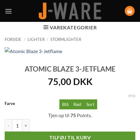
VAREKATEGORIER
FORSIDE
/
LIGHTER
/
STORMLIGHTER
ATOMIC BLAZE 3-JETFLAME
75,00
DKK
RYD
Farve
Blå
Rød
Sort
Tjen op til
75
Points.
Atomic Blaze 3-Jetflame antal
TILFØJ TIL KURV