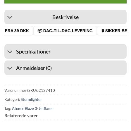
Beskrivelse
 FRA 39 DKK
📦 DAG-TIL-DAG LEVERING
🔒 SIKKER BETA
Specifikationer
Anmeldelser (0)
Varenummer (SKU):
2127410
Kategori:
Stormlighter
Tag:
Atomic Blaze 3-Jetflame
Relaterede varer