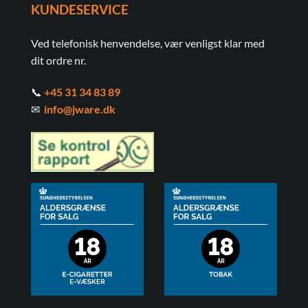
KUNDESERVICE
Ved telefonisk henvendelse, vær venligst klar med
dit ordre nr.
📞
+45 31 34 83 89
✉
info@jware.dk