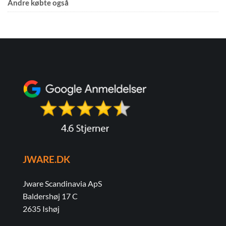
Andre købte også
JWARE.DK
Jware Scandinavia ApS
Baldershøj 17 C
2635 Ishøj