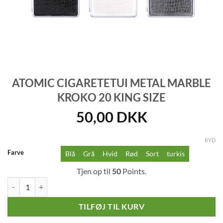
ATOMIC CIGARETETUI METAL MARBLE
KROKO 20 KING SIZE
50,00
DKK
RYD
Farve
Blå
Grå
Hvid
Rød
Sort
turkis
Tjen op til
50
Points.
Atomic Cigaretetui Metal Marble Kroko 20 King Size antal
TILFØJ TIL KURV