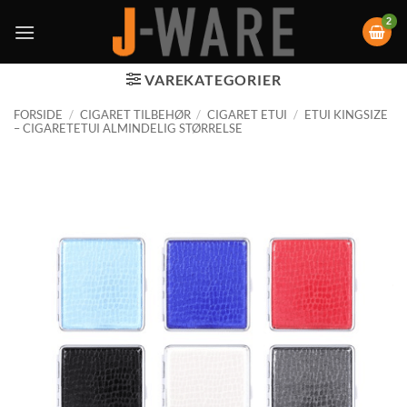
VAREKATEGORIER
FORSIDE
/
CIGARET TILBEHØR
/
CIGARET ETUI
/
ETUI KINGSIZE
– CIGARETETUI ALMINDELIG STØRRELSE