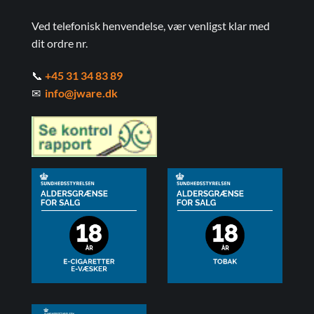
Ved telefonisk henvendelse, vær venligst klar med
dit ordre nr.
📞
+45 31 34 83 89
✉
info@jware.dk