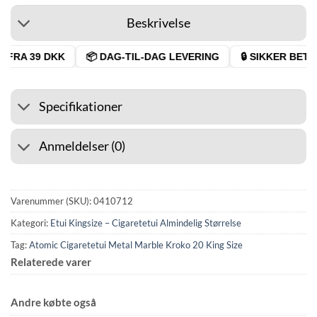
Beskrivelse
FRA 39 DKK
📦 DAG-TIL-DAG LEVERING
🔒 SIKKER BETALI
Specifikationer
Anmeldelser (0)
Varenummer (SKU):
0410712
Kategori:
Etui Kingsize – Cigaretetui Almindelig Størrelse
Tag:
Atomic Cigaretetui Metal Marble Kroko 20 King Size
Relaterede varer
Andre købte også